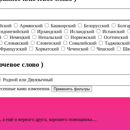
бский
Армянский
Башкирский
Белорусский
Болга
ндонезийский
Ирландский
Исландский
Испанский
й
Немецкий
Непальский
Норвежский
Осетинский
Словакский
Словенский
Сомалийский
Таджикский
Французский
Хорватский
Чеченский
Чешский
Шв
чевое слово )
Родной или Двуязычный
есенные вами изменения.
, а ещё и верного друга, хорошего помощника....