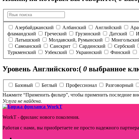
Азербайджанский
Албанский
Английский
Ара
фламандский
Греческий
Грузинский
Датский
И
Латышский
Молдавский, Румынский
Монгольски
Самоанский
Санскрит
Сардинский
Сербский
Туркменский
Узбекский
Украинский
Финский
Уровень Английского:
(
0
выбранное клю
Базовый
Беглый
Профессионал
Разговорный
Нажмите “Применить фильтр”, чтобы применить последние вн
Услуга не найдена.
WorkT - фриланс нового поколения.
Работая с нами, вы приобретаете не просто надежного партнера