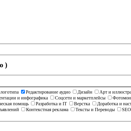
о )
 логотипа
Редактирование аудио
Дизайн
Арт и иллюстр
ентации и инфографика
Соцсети и маркетплейсы
Фотомон
еская помощь
Разработка и IT
Верстка
Доработка и нас
бъявлений
Контекстная реклама
Тексты и Переводы
SEO