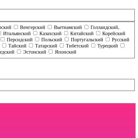
рский
Венгерский
Вьетнамский
Голландский,
Итальянский
Казахский
Китайский
Корейский
Персидский
Польский
Португальский
Русский
Тайский
Татарский
Тибетский
Турецкий
едский
Эстонский
Японский