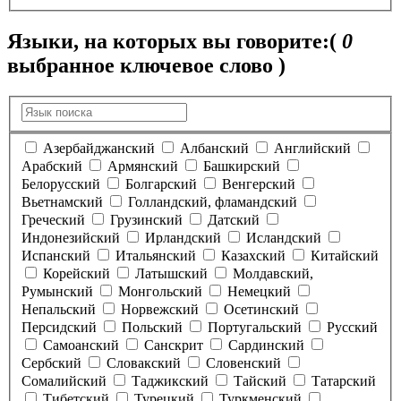
Языки, на которых вы говорите:
(
0
выбранное ключевое слово )
Азербайджанский
Албанский
Английский
Арабский
Армянский
Башкирский
Белорусский
Болгарский
Венгерский
Вьетнамский
Голландский, фламандский
Греческий
Грузинский
Датский
Индонезийский
Ирландский
Исландский
Испанский
Итальянский
Казахский
Китайский
Корейский
Латышский
Молдавский,
Румынский
Монгольский
Немецкий
Непальский
Норвежский
Осетинский
Персидский
Польский
Португальский
Русский
Самоанский
Санскрит
Сардинский
Сербский
Словакский
Словенский
Сомалийский
Таджикский
Тайский
Татарский
Тибетский
Турецкий
Туркменский