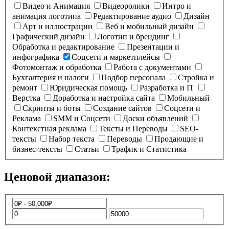
Видео и Анимация
Видеоролики
Интро и
анимация логотипа
Редактирование аудио
Дизайн
Арт и иллюстрации
Веб и мобильный дизайн
Графический дизайн
Логотип и брендинг
Обработка и редактирование
Презентации и
инфографика
Соцсети и маркетплейсы
Фотомонтаж и обработка
Работа с документами
Бухгалтерия и налоги
Подбор персонала
Стройка и
ремонт
Юридическая помощь
Разработка и IT
Верстка
Доработка и настройка сайта
Мобильный
Скрипты и боты
Создание сайтов
Соцсети и
Реклама
SMM и Соцсети
Доски объявлений
Контекстная реклама
Тексты и Переводы
SEO-
тексты
Набор текста
Переводы
Продающие и
бизнес-тексты
Статьи
Трафик и Статистика
Ценовой диапазон: