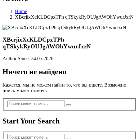
Home
XBcrjixXcKLDCpxTPh qTSkykRyOUJgAWOhYwurJxrN
XBcrjixXcKLDCpxTPh
qTSkykRyOUJgAWOhYwurJxrN
Author Since: 24.05.2026
Ничего не найдено
Кажется, мы не можем найти то, что вы ищете. Возможно,
поиск может помочь.
Start Your Search