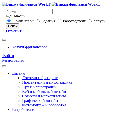
Фрилансеры
Фрилансеры
Задания
Работодатели
Услуги
Поиск
Отменить
Услуги фрилансеров
Войти
Регистрация
Дизайн
Логотип и брендинг
Презентации и инфографика
Арт и иллюстрации
Веб и мобильный дизайн
Соцсети и маркетплейсы
Графический дизайн
Фотомонтаж и обработка
Разработка и IT