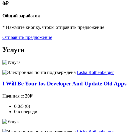
0₽
Общий заработок
* Нажмите кнопку, чтобы отправить предложение
Отправить предложение
Услуги
Lisha Rothenberger
I Will Be Your Ios Developer And Update Old Apps
Начиная с:
20₽
0.0/5 (0)
0 в очереди
Lisha Rothenberger