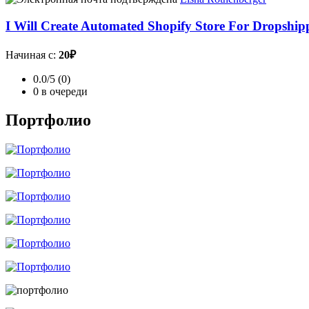
I Will Create Automated Shopify Store For Dropship
Начиная с:
20₽
0.0/5 (0)
0 в очереди
Портфолио