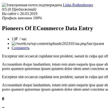
Lisha Rothenberger
0/
5
(0 Предложений)
На сайте с 26.03.2019
Профиль заполнен
100%
Pioneers Of ECommerce Data Entry
12₽ / час
Австралия
Сохранить
Excepteur sint occaecat cupidatat non proident, saeunt in culpa qui off
Accusantium doque laudantium, totam rem aiam eaqueiu ipsa quae ab il
porro quamest quioremas ipsum quiatem dolor sitem amet conctetur adi
Excepteur sint occaecat cupidatat non proident, saeunt in culpa qui off
Accusantium doque laudantium, totam rem aiam eaqueiu ipsa quae ab il
porro quamest quioremas ipsum quiatem dolor sitem amet conctetur adi
0