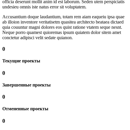
officia deserunt mollit anim id est laborum. Seden utem perspiciatis
undesieu omnis iste natus error sit voluptatem.
Accusantium doque laudantium, totam rem aiam eaqueiu ipsa quae
ab illoion inventore veritatisetm quasitea architecto beataea dictaed
quia couuntur magni dolores eos quist ratione vtatem seque nesnt.
Neque porro quamest quioremas ipsum quiatem dolor sitem amet
conctetur adipisci velit sedate quianon.
0
Текущие проекты
0
Завершенные проекты
0
Отмененные проекты
0