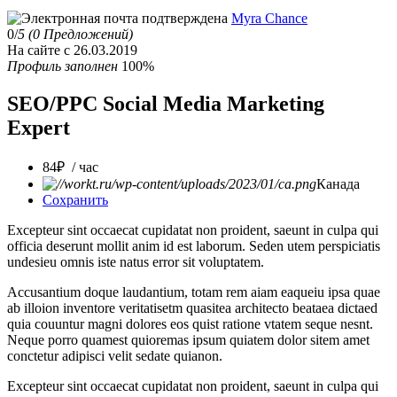
Myra Chance
0/
5
(0 Предложений)
На сайте с 26.03.2019
Профиль заполнен
100%
SEO/PPC Social Media Marketing
Expert
84₽ / час
Канада
Сохранить
Excepteur sint occaecat cupidatat non proident, saeunt in culpa qui
officia deserunt mollit anim id est laborum. Seden utem perspiciatis
undesieu omnis iste natus error sit voluptatem.
Accusantium doque laudantium, totam rem aiam eaqueiu ipsa quae
ab illoion inventore veritatisetm quasitea architecto beataea dictaed
quia couuntur magni dolores eos quist ratione vtatem seque nesnt.
Neque porro quamest quioremas ipsum quiatem dolor sitem amet
conctetur adipisci velit sedate quianon.
Excepteur sint occaecat cupidatat non proident, saeunt in culpa qui