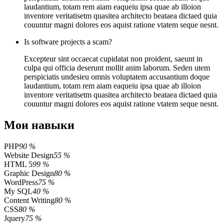
laudantium, totam rem aiam eaqueiu ipsa quae ab illoion
inventore veritatisetm quasitea architecto beataea dictaed quia
couuntur magni dolores eos aquist ratione vtatem seque nesnt.
Is software projects a scam?
Excepteur sint occaecat cupidatat non proident, saeunt in
culpa qui officia deserunt mollit anim laborum. Seden utem
perspiciatis undesieu omnis voluptatem accusantium doque
laudantium, totam rem aiam eaqueiu ipsa quae ab illoion
inventore veritatisetm quasitea architecto beataea dictaed quia
couuntur magni dolores eos aquist ratione vtatem seque nesnt.
Мои навыки
PHP
90 %
Website Design
55 %
HTML 5
99 %
Graphic Design
80 %
WordPress
75 %
My SQL
40 %
Content Writing
80 %
CSS
80 %
Jquery
75 %