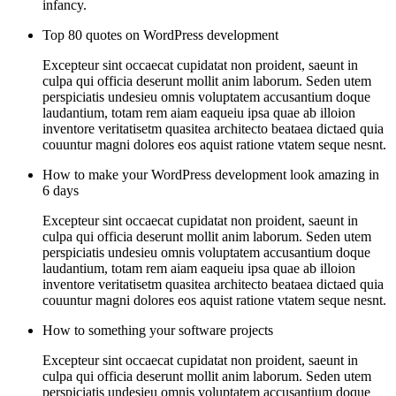
infancy.
Top 80 quotes on WordPress development
Excepteur sint occaecat cupidatat non proident, saeunt in
culpa qui officia deserunt mollit anim laborum. Seden utem
perspiciatis undesieu omnis voluptatem accusantium doque
laudantium, totam rem aiam eaqueiu ipsa quae ab illoion
inventore veritatisetm quasitea architecto beataea dictaed quia
couuntur magni dolores eos aquist ratione vtatem seque nesnt.
How to make your WordPress development look amazing in
6 days
Excepteur sint occaecat cupidatat non proident, saeunt in
culpa qui officia deserunt mollit anim laborum. Seden utem
perspiciatis undesieu omnis voluptatem accusantium doque
laudantium, totam rem aiam eaqueiu ipsa quae ab illoion
inventore veritatisetm quasitea architecto beataea dictaed quia
couuntur magni dolores eos aquist ratione vtatem seque nesnt.
How to something your software projects
Excepteur sint occaecat cupidatat non proident, saeunt in
culpa qui officia deserunt mollit anim laborum. Seden utem
perspiciatis undesieu omnis voluptatem accusantium doque