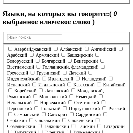
Языки, на которых вы говорите:
(
0
выбранное ключевое слово )
Азербайджанский
Албанский
Английский
Арабский
Армянский
Башкирский
Белорусский
Болгарский
Венгерский
Вьетнамский
Голландский, фламандский
Греческий
Грузинский
Датский
Индонезийский
Ирландский
Исландский
Испанский
Итальянский
Казахский
Китайский
Корейский
Латышский
Молдавский,
Румынский
Монгольский
Немецкий
Непальский
Норвежский
Осетинский
Персидский
Польский
Португальский
Русский
Самоанский
Санскрит
Сардинский
Сербский
Словакский
Словенский
Сомалийский
Таджикский
Тайский
Татарский
Тибетский
Турецкий
Туркменский