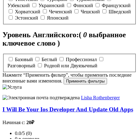
Узбекский
Украинский
Финский
Французский
Хорватский
Чеченский
Чешский
Шведский
Эстонский
Японский
Уровень Английского:
(
0
выбранное
ключевое слово )
Базовый
Беглый
Профессионал
Разговорный
Родной или Двуязычный
Нажмите “Применить фильтр”, чтобы применить последние
внесенные вами изменения.
Lisha Rothenberger
I Will Be Your Ios Developer And Update Old Apps
Начиная с:
20₽
0.0/5 (0)
0 в очереди