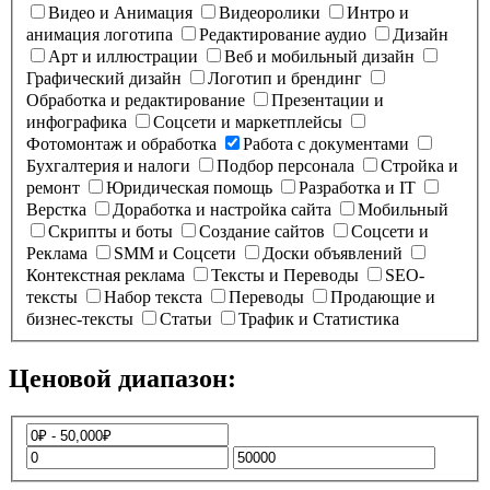
Видео и Анимация
Видеоролики
Интро и
анимация логотипа
Редактирование аудио
Дизайн
Арт и иллюстрации
Веб и мобильный дизайн
Графический дизайн
Логотип и брендинг
Обработка и редактирование
Презентации и
инфографика
Соцсети и маркетплейсы
Фотомонтаж и обработка
Работа с документами
Бухгалтерия и налоги
Подбор персонала
Стройка и
ремонт
Юридическая помощь
Разработка и IT
Верстка
Доработка и настройка сайта
Мобильный
Скрипты и боты
Создание сайтов
Соцсети и
Реклама
SMM и Соцсети
Доски объявлений
Контекстная реклама
Тексты и Переводы
SEO-
тексты
Набор текста
Переводы
Продающие и
бизнес-тексты
Статьи
Трафик и Статистика
Ценовой диапазон: