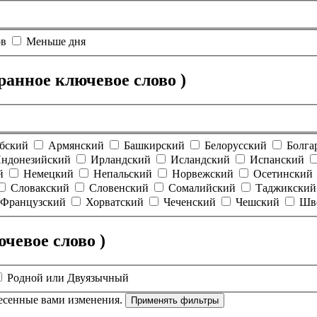
ов
Меньше дня
анное ключевое слово )
бский
Армянский
Башкирский
Белорусский
Болга
ндонезийский
Ирландский
Исландский
Испанский
й
Немецкий
Непальский
Норвежский
Осетинский
Словакский
Словенский
Сомалийский
Таджикский
Французский
Хорватский
Чеченский
Чешский
Шв
чевое слово )
Родной или Двуязычный
есенные вами изменения.