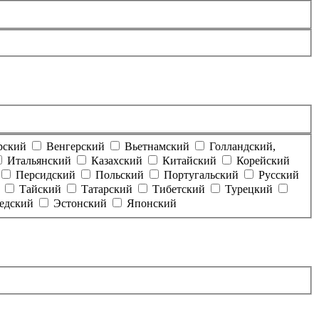
рский
Венгерский
Вьетнамский
Голландский,
Итальянский
Казахский
Китайский
Корейский
Персидский
Польский
Португальский
Русский
Тайский
Татарский
Тибетский
Турецкий
едский
Эстонский
Японский