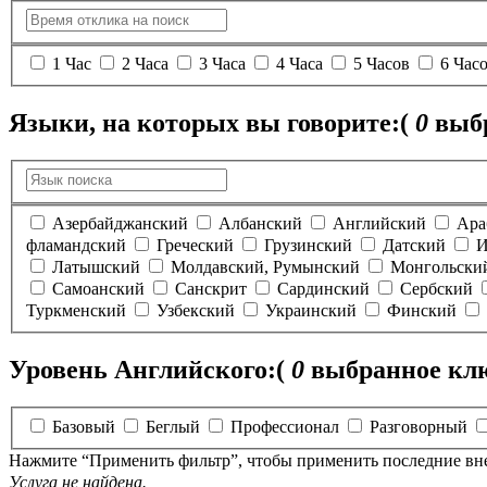
1 Час
2 Часа
3 Часа
4 Часа
5 Часов
6 Час
Языки, на которых вы говорите:
(
0
выбр
Азербайджанский
Албанский
Английский
Ара
фламандский
Греческий
Грузинский
Датский
И
Латышский
Молдавский, Румынский
Монгольски
Самоанский
Санскрит
Сардинский
Сербский
Туркменский
Узбекский
Украинский
Финский
Уровень Английского:
(
0
выбранное клю
Базовый
Беглый
Профессионал
Разговорный
Нажмите “Применить фильтр”, чтобы применить последние вн
Услуга не найдена.