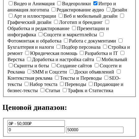
Видео и Анимация
Видеоролики
Интро и
анимация логотипа
Редактирование аудио
Дизайн
Арт и иллюстрации
Веб и мобильный дизайн
Графический дизайн
Логотип и брендинг
Обработка и редактирование
Презентации и
инфографика
Соцсети и маркетплейсы
Фотомонтаж и обработка
Работа с документами
Бухгалтерия и налоги
Подбор персонала
Стройка и
ремонт
Юридическая помощь
Разработка и IT
Верстка
Доработка и настройка сайта
Мобильный
Скрипты и боты
Создание сайтов
Соцсети и
Реклама
SMM и Соцсети
Доски объявлений
Контекстная реклама
Тексты и Переводы
SEO-
тексты
Набор текста
Переводы
Продающие и
бизнес-тексты
Статьи
Трафик и Статистика
Ценовой диапазон: