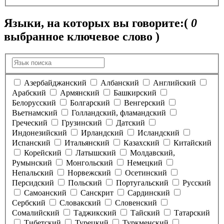
Языки, на которых вы говорите:
(
0
выбранное ключевое слово )
Азербайджанский
Албанский
Английский
Арабский
Армянский
Башкирский
Белорусский
Болгарский
Венгерский
Вьетнамский
Голландский, фламандский
Греческий
Грузинский
Датский
Индонезийский
Ирландский
Исландский
Испанский
Итальянский
Казахский
Китайский
Корейский
Латышский
Молдавский,
Румынский
Монгольский
Немецкий
Непальский
Норвежский
Осетинский
Персидский
Польский
Португальский
Русский
Самоанский
Санскрит
Сардинский
Сербский
Словакский
Словенский
Сомалийский
Таджикский
Тайский
Татарский
Тибетский
Турецкий
Туркменский