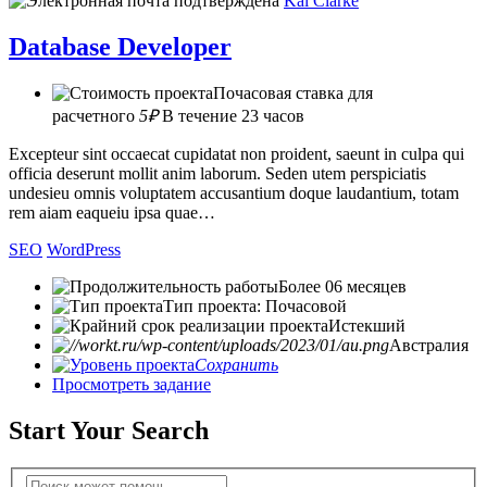
Kai Clarke
Database Developer
Почасовая ставка для
расчетного
5₽
В течение 23 часов
Excepteur sint occaecat cupidatat non proident, saeunt in culpa qui
officia deserunt mollit anim laborum. Seden utem perspiciatis
undesieu omnis voluptatem accusantium doque laudantium, totam
rem aiam eaqueiu ipsa quae…
SEO
WordPress
Более 06 месяцев
Тип проекта: Почасовой
Истекший
Австралия
Сохранить
Просмотреть задание
Start Your Search