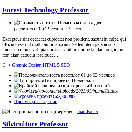
Forest Technology Professor
Почасовая ставка для
расчетного
32₽
В течение 7 часов
Excepteur sint occaecat cupidatat non proident, saeunt in culpa qui
officia deserunt mollit anim laborum. Seden utem perspiciatis
undesieu omnis voluptatem accusantium doque laudantium, totam
rem aiam eaqueiu ipsa quae…
C++
Graphic Design
HTML 5
SEO
от 01 до 03 месяцев
Тип проекта: Почасовой
Истекший
Индия
Сохранить
Просмотреть задание
Juan Butler
Silviculture Professor