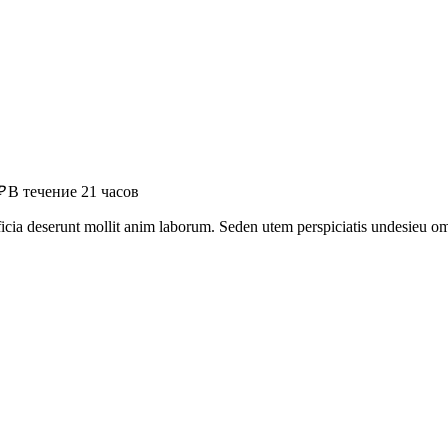
₽
В течение 21 часов
officia deserunt mollit anim laborum. Seden utem perspiciatis undesie