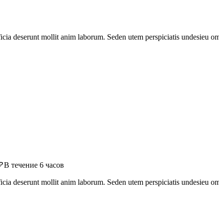
officia deserunt mollit anim laborum. Seden utem perspiciatis undesie
₽
В течение 6 часов
officia deserunt mollit anim laborum. Seden utem perspiciatis undesie