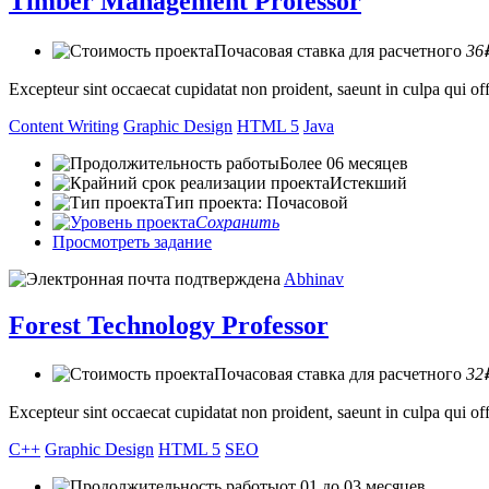
Timber Management Professor
Почасовая ставка для расчетного
36
Excepteur sint occaecat cupidatat non proident, saeunt in culpa qui 
Content Writing
Graphic Design
HTML 5
Java
Более 06 месяцев
Истекший
Тип проекта: Почасовой
Сохранить
Просмотреть задание
Abhinav
Forest Technology Professor
Почасовая ставка для расчетного
32
Excepteur sint occaecat cupidatat non proident, saeunt in culpa qui 
C++
Graphic Design
HTML 5
SEO
от 01 до 03 месяцев