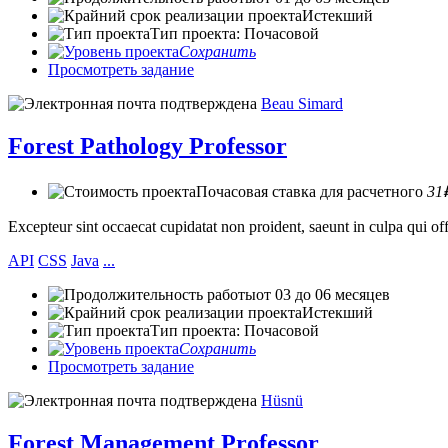
Истекший
Тип проекта: Почасовой
Сохранить
Просмотреть задание
Beau Simard
Forest Pathology Professor
Почасовая ставка для расчетного
31
Excepteur sint occaecat cupidatat non proident, saeunt in culpa qui 
API
CSS
Java
...
от 03 до 06 месяцев
Истекший
Тип проекта: Почасовой
Сохранить
Просмотреть задание
Hüsnü
Forest Management Professor