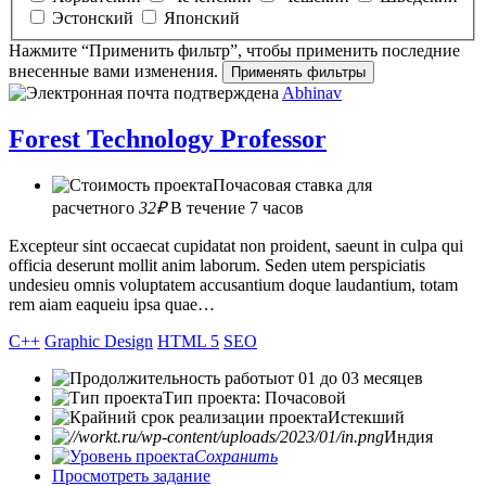
Эстонский
Японский
Нажмите “Применить фильтр”, чтобы применить последние
внесенные вами изменения.
Abhinav
Forest Technology Professor
Почасовая ставка для
расчетного
32₽
В течение 7 часов
Excepteur sint occaecat cupidatat non proident, saeunt in culpa qui
officia deserunt mollit anim laborum. Seden utem perspiciatis
undesieu omnis voluptatem accusantium doque laudantium, totam
rem aiam eaqueiu ipsa quae…
C++
Graphic Design
HTML 5
SEO
от 01 до 03 месяцев
Тип проекта: Почасовой
Истекший
Индия
Сохранить
Просмотреть задание