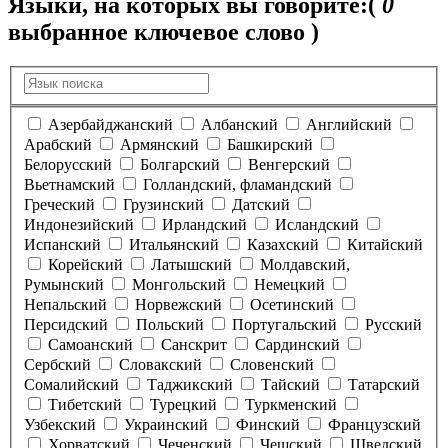
Языки, на которых вы говорите:
(
0
выбранное ключевое слово )
Азербайджанский
Албанский
Английский
Арабский
Армянский
Башкирский
Белорусский
Болгарский
Венгерский
Вьетнамский
Голландский, фламандский
Греческий
Грузинский
Датский
Индонезийский
Ирландский
Исландский
Испанский
Итальянский
Казахский
Китайский
Корейский
Латышский
Молдавский,
Румынский
Монгольский
Немецкий
Непальский
Норвежский
Осетинский
Персидский
Польский
Португальский
Русский
Самоанский
Санскрит
Сардинский
Сербский
Словакский
Словенский
Сомалийский
Таджикский
Тайский
Татарский
Тибетский
Турецкий
Туркменский
Узбекский
Украинский
Финский
Французский
Хорватский
Чеченский
Чешский
Шведский