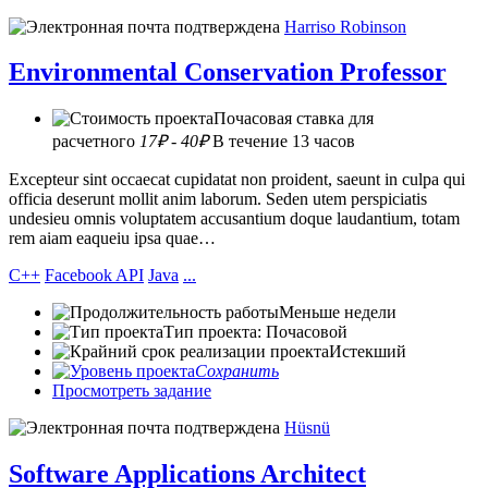
Harriso Robinson
Environmental Conservation Professor
Почасовая ставка для
расчетного
17₽ - 40₽
В течение 13 часов
Excepteur sint occaecat cupidatat non proident, saeunt in culpa qui
officia deserunt mollit anim laborum. Seden utem perspiciatis
undesieu omnis voluptatem accusantium doque laudantium, totam
rem aiam eaqueiu ipsa quae…
C++
Facebook API
Java
...
Меньше недели
Тип проекта: Почасовой
Истекший
Сохранить
Просмотреть задание
Hüsnü
Software Applications Architect