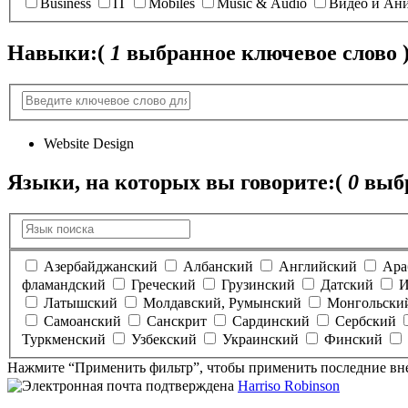
Business
IT
Mobiles
Music & Audio
Видео и Ан
Навыки:
(
1
выбранное ключевое слово 
Website Design
Языки, на которых вы говорите:
(
0
выбр
Азербайджанский
Албанский
Английский
Ара
фламандский
Греческий
Грузинский
Датский
И
Латышский
Молдавский, Румынский
Монгольски
Самоанский
Санскрит
Сардинский
Сербский
Туркменский
Узбекский
Украинский
Финский
Нажмите “Применить фильтр”, чтобы применить последние вн
Harriso Robinson