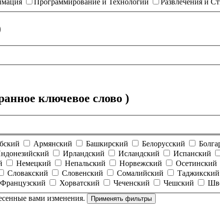
имация
Программирование и Технологии
Развлечения и С
)
анное ключевое слово )
бский
Армянский
Башкирский
Белорусский
Болга
ндонезийский
Ирландский
Исландский
Испанский
й
Немецкий
Непальский
Норвежский
Осетинский
Словакский
Словенский
Сомалийский
Таджикский
Французский
Хорватский
Чеченский
Чешский
Шв
есенные вами изменения.