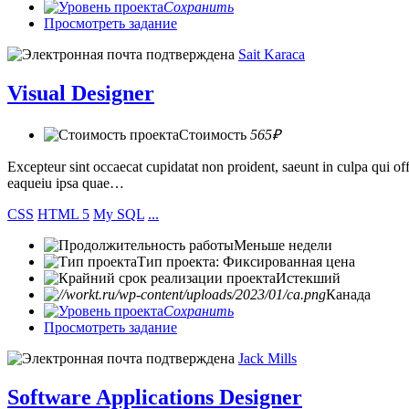
Сохранить
Просмотреть задание
Sait Karaca
Visual Designer
Стоимость
565₽
Excepteur sint occaecat cupidatat non proident, saeunt in culpa qui 
eaqueiu ipsa quae…
CSS
HTML 5
My SQL
...
Меньше недели
Тип проекта: Фиксированная цена
Истекший
Канада
Сохранить
Просмотреть задание
Jack Mills
Software Applications Designer