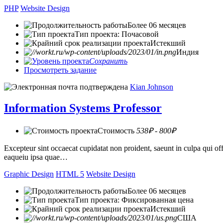
PHP
Website Design
Более 06 месяцев
Тип проекта: Почасовой
Истекший
Индия
Сохранить
Просмотреть задание
Kian Johnson
Information Systems Professor
Стоимость
538₽ - 800₽
Excepteur sint occaecat cupidatat non proident, saeunt in culpa qui 
eaqueiu ipsa quae…
Graphic Design
HTML 5
Website Design
Более 06 месяцев
Тип проекта: Фиксированная цена
Истекший
США