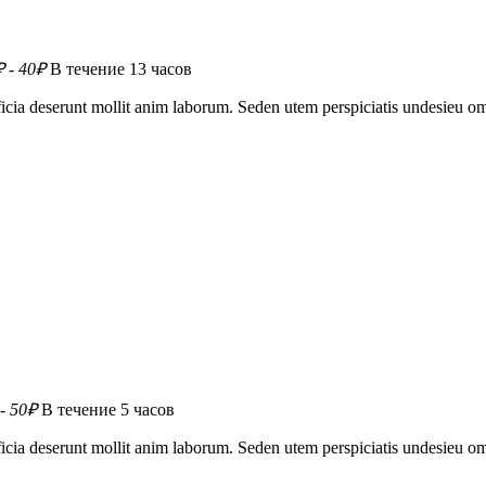
 - 40₽
В течение 13 часов
officia deserunt mollit anim laborum. Seden utem perspiciatis undesie
- 50₽
В течение 5 часов
officia deserunt mollit anim laborum. Seden utem perspiciatis undesie