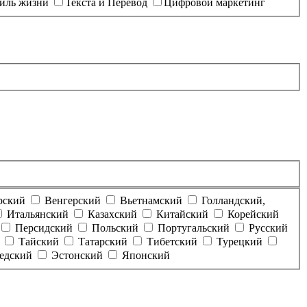
тиль жизни
Текста и Перевод
Цифровой маркетинг
рский
Венгерский
Вьетнамский
Голландский,
Итальянский
Казахский
Китайский
Корейский
Персидский
Польский
Португальский
Русский
Тайский
Татарский
Тибетский
Турецкий
едский
Эстонский
Японский