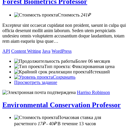
Forest Biometrics Professor
Стоимость
241₽
Excepteur sint occaecat cupidatat non proident, saeunt in culpa qui
officia deserunt mollit anim laborum. Seden utem perspiciatis
undesieu omnis voluptatem accusantium doque laudantium, totam
rem aiam eaqueiu ipsa quae…
API
Content Writing
Java
WordPress
Более 06 месяцев
Тип проекта: Фиксированная цена
Истекший
Сохранить
Просмотреть задание
Harriso Robinson
Environmental Conservation Professor
Почасовая ставка для
расчетного
17₽ - 40₽
В течение 13 часов