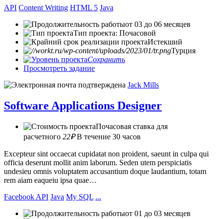
API
Content Writing
HTML 5
Java
от 03 до 06 месяцев
Тип проекта: Почасовой
Истекший
Турция
Сохранить
Просмотреть задание
Jack Mills
Software Applications Designer
Почасовая ставка для
расчетного
22₽
В течение 30 часов
Excepteur sint occaecat cupidatat non proident, saeunt in culpa qui
officia deserunt mollit anim laborum. Seden utem perspiciatis
undesieu omnis voluptatem accusantium doque laudantium, totam
rem aiam eaqueiu ipsa quae…
Facebook API
Java
My SQL
...
от 01 до 03 месяцев