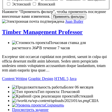
Эстонский
Японский
Нажмите “Применить фильтр”, чтобы применить последние
внесенные вами изменения.
Juan Butler
Timber Management Professor
Почасовая ставка для
расчетного
36₽
В течение 7 часов
Excepteur sint occaecat cupidatat non proident, saeunt in culpa qui
officia deserunt mollit anim laborum. Seden utem perspiciatis
undesieu omnis voluptatem accusantium doque laudantium, totam
rem aiam eaqueiu ipsa quae…
Content Writing
Graphic Design
HTML 5
Java
Более 06 месяцев
Тип проекта: Почасовой
Истекший
США
Сохранить
Просмотреть задание