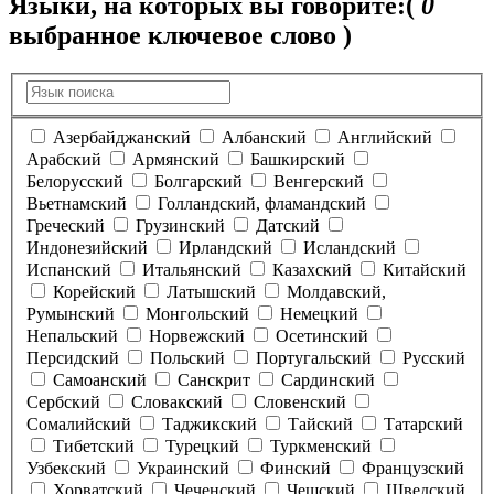
Языки, на которых вы говорите:
(
0
выбранное ключевое слово )
Азербайджанский
Албанский
Английский
Арабский
Армянский
Башкирский
Белорусский
Болгарский
Венгерский
Вьетнамский
Голландский, фламандский
Греческий
Грузинский
Датский
Индонезийский
Ирландский
Исландский
Испанский
Итальянский
Казахский
Китайский
Корейский
Латышский
Молдавский,
Румынский
Монгольский
Немецкий
Непальский
Норвежский
Осетинский
Персидский
Польский
Португальский
Русский
Самоанский
Санскрит
Сардинский
Сербский
Словакский
Словенский
Сомалийский
Таджикский
Тайский
Татарский
Тибетский
Турецкий
Туркменский
Узбекский
Украинский
Финский
Французский
Хорватский
Чеченский
Чешский
Шведский