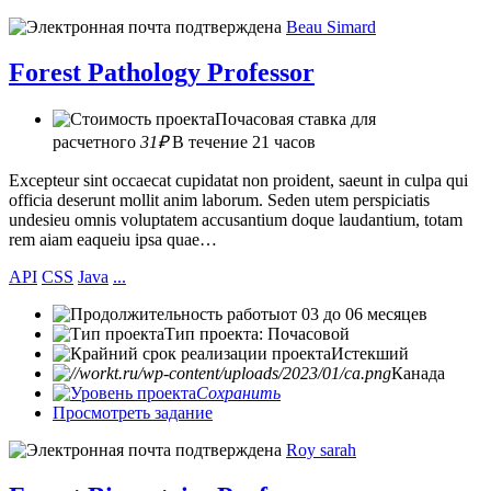
Beau Simard
Forest Pathology Professor
Почасовая ставка для
расчетного
31₽
В течение 21 часов
Excepteur sint occaecat cupidatat non proident, saeunt in culpa qui
officia deserunt mollit anim laborum. Seden utem perspiciatis
undesieu omnis voluptatem accusantium doque laudantium, totam
rem aiam eaqueiu ipsa quae…
API
CSS
Java
...
от 03 до 06 месяцев
Тип проекта: Почасовой
Истекший
Канада
Сохранить
Просмотреть задание
Roy sarah