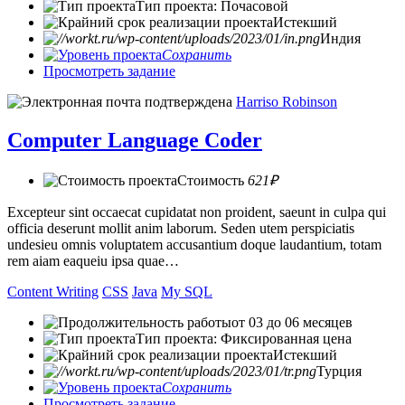
Тип проекта: Почасовой
Истекший
Индия
Сохранить
Просмотреть задание
Harriso Robinson
Computer Language Coder
Стоимость
621₽
Excepteur sint occaecat cupidatat non proident, saeunt in culpa qui
officia deserunt mollit anim laborum. Seden utem perspiciatis
undesieu omnis voluptatem accusantium doque laudantium, totam
rem aiam eaqueiu ipsa quae…
Content Writing
CSS
Java
My SQL
от 03 до 06 месяцев
Тип проекта: Фиксированная цена
Истекший
Турция
Сохранить
Просмотреть задание