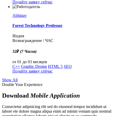
Подайте заявку сейчас
Abhinav
Forest Technology Professor
Индия
Вознаграждение / ЧАС
32₽
(7 Часов)
от 01 до 03 месяцев
C++
Graphic Design
HTML 5
SEO
Подайте заявку сейчас
Show All
Double Your Experience
Download
Mobile Application
Consectetur adipisicing elit sed do eiusmod tempor incididunt ut
labore ete dolore magna aliqua enim ad minim veniam quis nostrud
exercitation ullamco laboris nisi ut aliquip ex ea commodo